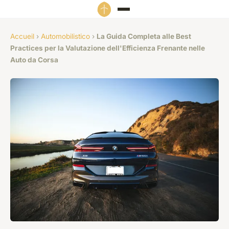
Accueil
›
Automobilistico
›
La Guida Completa alle Best
Practices per la Valutazione dell'Efficienza Frenante nelle
Auto da Corsa